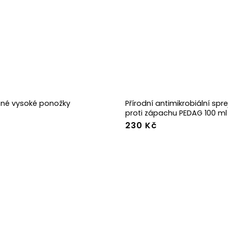
né vysoké ponožky
Přírodní antimikrobiální spr
proti zápachu PEDAG 100 ml
230 Kč
-38
39-41
42-44