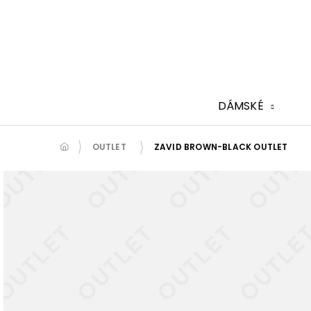
Přejít
na
obsah
DÁMSKÉ
OUTLET
ZAVID BROWN-BLACK OUTLET