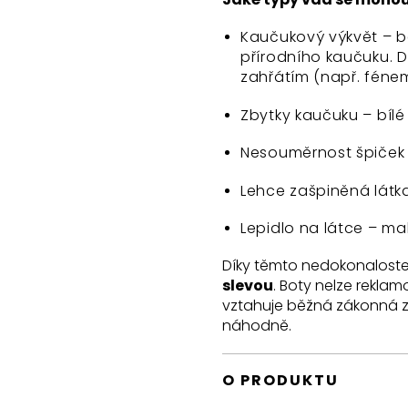
Kaučukový výkvět – bě
přírodního kaučuku. 
zahřátím (např. féne
Zbytky kaučuku – bíl
Nesouměrnost špiček –
Lehce zašpiněná látk
Lepidlo na látce – ma
Díky těmto nedokonaloste
slevou
. Boty nelze rekla
vztahuje běžná zákonná z
náhodně.
O PRODUKTU