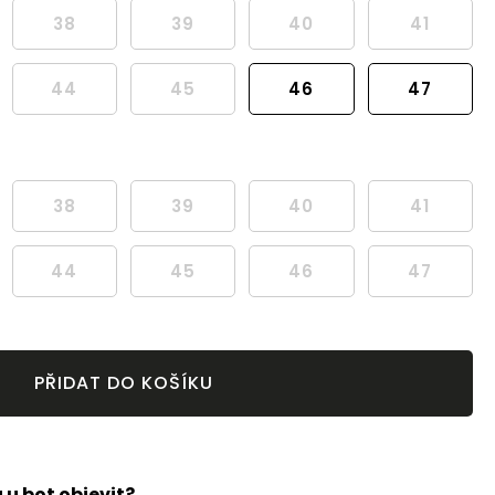
38
39
40
41
44
45
46
47
38
39
40
41
44
45
46
47
PŘIDAT DO KOŠÍKU
u bot objevit?