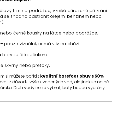
lavý film na podrážce, vzniká přirozeně při zrání
Dá se snadno odstranit olejem, benzínem nebo
m).
é nebo černé kousky na látce nebo podrážce.
 pouze vizuální, nemá vliv na chůzi.
a barvou či kaučukem.
lé skvrny nebo přetoky.
m si můžete pořídit
kvalitní barefoot obuv s 50%
movat z důvodu výše uvedených vad, ale jinak se na ně
áruka. Druh vady nelze vybrat, boty budou vybrány