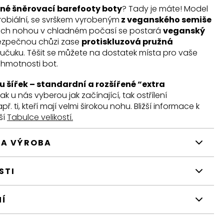
ené šněrovací barefooty boty
? Tady je máte! Model
krobiální, se svrškem vyrobeným
z veganského semiše
ašich nohou v chladném počasí se postará
veganský
bezpečnou chůzi zase
protiskluzová pružná
aučuku. Těšit se můžete na dostatek místa pro vaše
é hmotnosti bot.
u šířek – standardní a rozšířené “extra
 tak u nás vyberou jak začínající, tak ostřílení
. ti, kteří mají velmi širokou nohu. Bližší informace k
ší
Tabulce velikostí.
 A VÝROBA
STI
NÍ