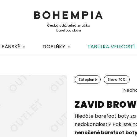
PÁNSKÉ
DOPLŇKY
TABULKA VELIKOSTÍ
Zateplené
Sleva 70%
Průměrné
Neoh
hodnocení
ZAVID BROW
produktu
je
0,0
Hledáte barefoot boty za
z
nedokonalosti? Pak jste n
5
nenošené barefoot bot
hvězdiček.