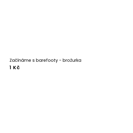
Začínáme s barefooty - brožurka
1 Kč