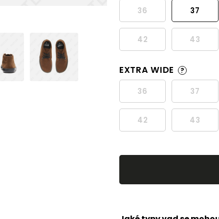
36
37
42
43
EXTRA WIDE
?
36
37
42
43
Jaké typy vad se mohou 