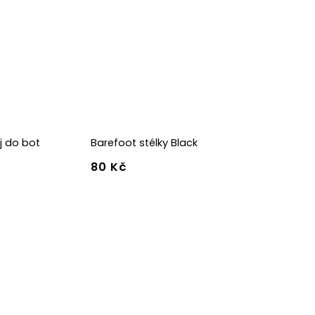
ej do bot
Barefoot stélky Black
80 Kč
36
37
38
39
40
41
42
43
44
45
46
47
36w
37w
38w
39w
40w
41w
42w
43w