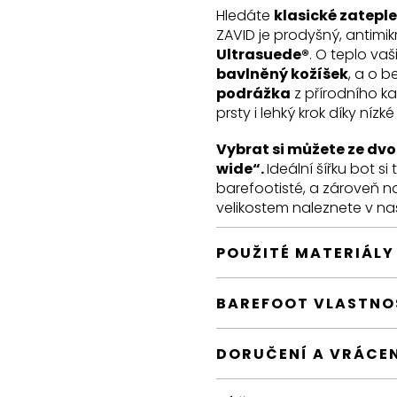
Hledáte
klasické zatepl
ZAVID je prodyšný, antimi
Ultrasuede®
. O teplo v
bavlněný kožíšek
, a o 
podrážka
z přírodního k
prsty i lehký krok díky nízk
Vybrat si můžete ze dvo
wide“.
Ideální šířku bot si
barefootisté, a zároveň např
velikostem naleznete v na
POUŽITÉ MATERIÁLY
BAREFOOT VLASTNO
DORUČENÍ A VRÁCE