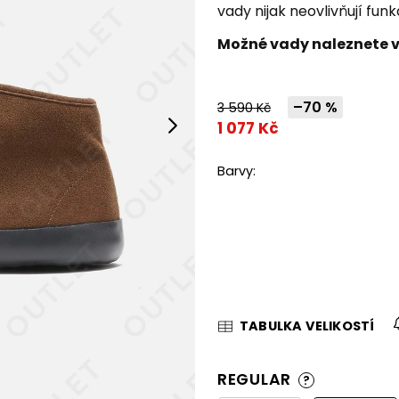
vady nijak neovlivňují fun
Možné vady naleznete v
–70 %
3 590 Kč
Next
1 077 Kč
Barvy:
TABULKA VELIKOSTÍ
REGULAR
?