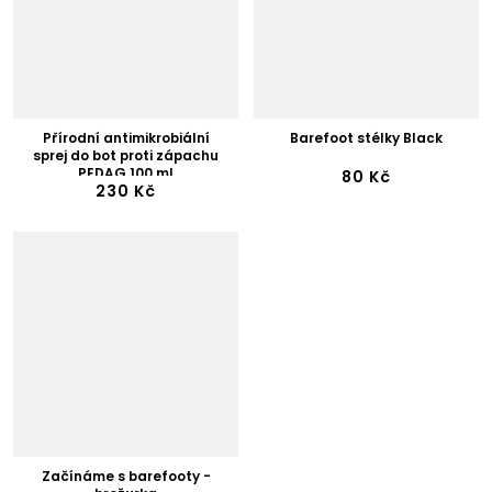
Přírodní antimikrobiální
Barefoot stélky Black
sprej do bot proti zápachu
PEDAG 100 ml
80 Kč
230 Kč
Začínáme s barefooty -