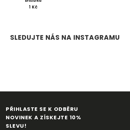
brožurka
1 Kč
SLEDUJTE NÁS NA INSTAGRAMU
Z
Á
P
PŘIHLASTE SE K ODBĚRU 
A
NOVINEK A ZÍSKEJTE 10% 
T
SLEVU!
Í