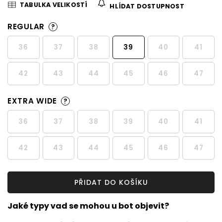
TABULKA VELIKOSTÍ
HLÍDAT DOSTUPNOST
REGULAR
?
36
37
38
39
40
41
42
43
44
45
46
47
EXTRA WIDE
?
36
37
38
39
40
41
42
43
44
45
46
47
PŘIDAT DO KOŠÍKU
Jaké typy vad se mohou u bot objevit?