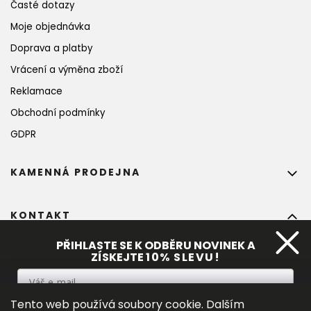
Časté dotazy
Moje objednávka
Doprava a platby
Vrácení a výměna zboží
Reklamace
Obchodní podmínky
GDPR
KAMENNÁ PRODEJNA
KONTAKT
info
@
bohempia.com
PŘIHLASTE SE K ODBĚRU NOVINEK A
ZÍSKEJTE
10%
 SLEVU!
+420 773 475 559
Tento web používá soubory cookie. Dalším