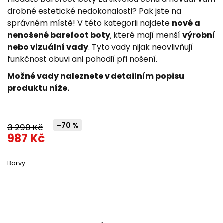
z
drobné estetické nedokonalosti? Pak jste na
5
správném místě! V této kategorii najdete
nové a
hvězdiček.
nenošené barefoot boty
, které mají menší
výrobní
nebo vizuální vady
. Tyto vady nijak neovlivňují
funkčnost obuvi ani pohodlí při nošení.
Možné vady naleznete v detailním popisu
produktu níže.
–70 %
3 290 Kč
987 Kč
Barvy: