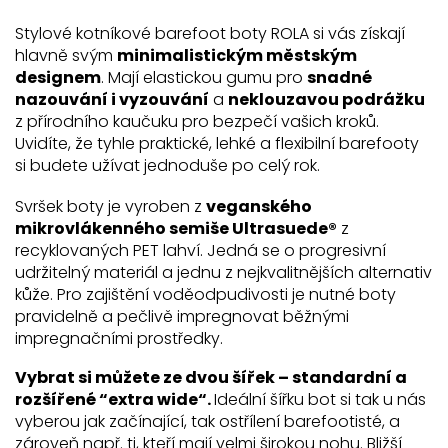
Stylové kotníkové barefoot boty ROLA si vás získají
hlavně svým
minimalistickým městským
designem
. Mají elastickou gumu pro
snadné
nazouvání i vyzouvání
a
neklouzavou podrážku
z přírodního kaučuku pro bezpečí vašich kroků.
Uvidíte, že tyhle praktické, lehké a flexibilní barefooty
si budete užívat jednoduše po celý rok.
Svršek boty je vyroben z
veganského
mikrovlákenného semiše Ultrasuede®
z
recyklovaných PET lahví. Jedná se o progresivní
udržitelný materiál a jednu z nejkvalitnějších alternativ
kůže. Pro zajištění voděodpudivosti je nutné boty
pravidelně a pečlivě impregnovat běžnými
impregnačními prostředky.
Vybrat si můžete ze dvou šířek – standardní a
rozšířené “extra wide“.
Ideální šířku bot si tak u nás
vyberou jak začínající, tak ostřílení barefootisté, a
zároveň např. ti, kteří mají velmi širokou nohu. Bližší