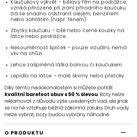
Kaučukový výkvět – bělavý film na podrážce,
vzniká přirozeně při zrání přírodního kaučuku.
Dá se snadno odstranit olejem, benzínem
nebo zahřátím (např. fénem).
Zbytky kaučuku – bílé nebo černé kousky na
látce nebo podrážce.
Nesouměrnost špiček – pouze vizuální, nemá
vliv na chůzi.
Lehce zašpiněná látka barvou či kaučukem.
Lepidlo na látce – malé skvrny nebo přetoky.
Díky těmto nedokonalostem si můžete pořídit
kvalitní barefoot obuv s 50 % slevou
. Boty nelze
reklamovat z důvodu výše uvedených vad, ale jinak
se na ně vztahuje běžná zákonná záruka. Druh vady
nelze vybrat, boty budou vybrány náhodně.
O PRODUKTU