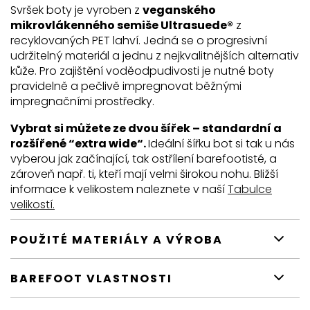
Svršek boty je vyroben z
veganského
mikrovlákenného semiše Ultrasuede®
z
recyklovaných PET lahví. Jedná se o progresivní
udržitelný materiál a jednu z nejkvalitnějších alternativ
kůže. Pro zajištění voděodpudivosti je nutné boty
pravidelně a pečlivě impregnovat běžnými
impregnačními prostředky.
Vybrat si můžete ze dvou šířek – standardní a
rozšířené “extra wide“.
Ideální šířku bot si tak u nás
vyberou jak začínající, tak ostřílení barefootisté, a
zároveň např. ti, kteří mají velmi širokou nohu. Bližší
informace k velikostem naleznete v naší
Tabulce
velikostí.
POUŽITÉ MATERIÁLY A VÝROBA
BAREFOOT VLASTNOSTI