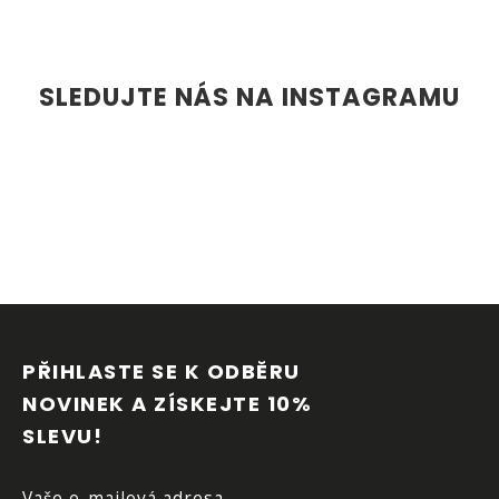
SLEDUJTE NÁS NA INSTAGRAMU
Z
Á
P
PŘIHLASTE SE K ODBĚRU 
A
NOVINEK A ZÍSKEJTE 10% 
T
SLEVU!
Í