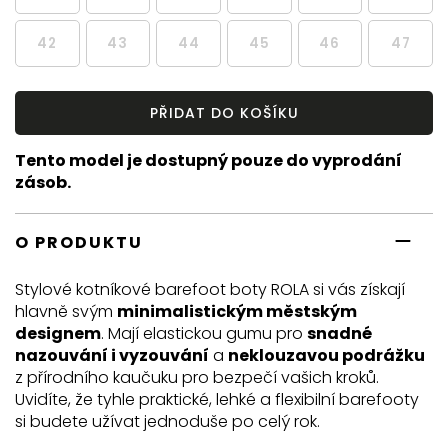
42
43
44
45
46
47
PŘIDAT DO KOŠÍKU
Tento model je dostupný pouze do vyprodání
zásob.
O PRODUKTU
Stylové kotníkové barefoot boty ROLA si vás získají
hlavně svým
minimalistickým městským
designem
. Mají elastickou gumu pro
snadné
nazouvání i vyzouvání
a
neklouzavou podrážku
z přírodního kaučuku pro bezpečí vašich kroků.
Uvidíte, že tyhle praktické, lehké a flexibilní barefooty
si budete užívat jednoduše po celý rok.