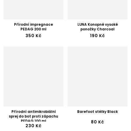
Přírodní impregnace
LUNA Konopné vysoké
PEDAG 200 ml
ponožky Charcoal
350 Kč
190 Kč
Přírodní antimikrobiální
Barefoot stélky Black
sprej do bot proti zápachu
PEDAG 100 ml
80 Kč
230 Kč