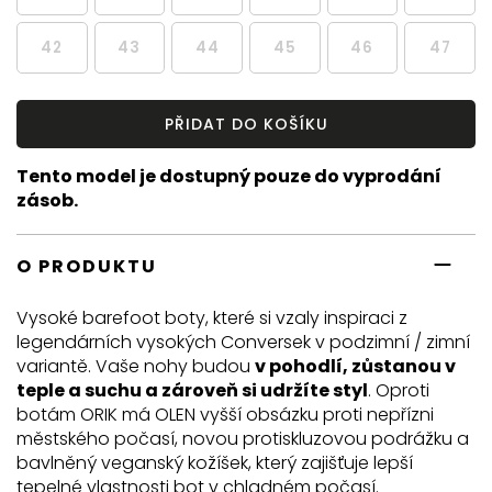
42
43
44
45
46
47
PŘIDAT DO KOŠÍKU
Tento model je dostupný pouze do vyprodání
zásob.
O PRODUKTU
Vysoké barefoot boty, které si vzaly inspiraci z
legendárních vysokých Conversek v podzimní / zimní
variantě. Vaše nohy budou
v pohodlí, zůstanou v
teple a suchu a zároveň si udržíte styl
. Oproti
botám ORIK má OLEN vyšší obsázku proti nepřízni
městského počasí, novou protiskluzovou podrážku a
bavlněný veganský kožíšek, který zajišťuje lepší
tepelné vlastnosti bot v chladném počasí.