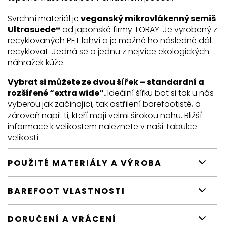
Svrchní materiál je
veganský mikrovlákenný semiš
Ultrasuede®
od japonské firmy TORAY. Je vyrobený z
recyklovaných PET lahví a je možné ho následně dál
recyklovat. Jedná se o jednu z nejvíce ekologických
náhražek kůže.
Vybrat si můžete ze dvou šířek – standardní a
rozšířené “extra wide“.
Ideální šířku bot si tak u nás
vyberou jak začínající, tak ostřílení barefootisté, a
zároveň např. ti, kteří mají velmi širokou nohu. Bližší
informace k velikostem naleznete v naší
Tabulce
velikostí.
POUŽITÉ MATERIÁLY A VÝROBA
BAREFOOT VLASTNOSTI
DORUČENÍ A VRÁCENÍ