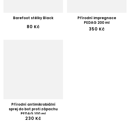
Barefoot stélky Black
Přírodní impregnace
PEDAG 200 ml
80 Kč
350 Kč
Přírodní antimikrobiální
sprej do bot proti zápachu
PEDAG 100 ml
230 Kč