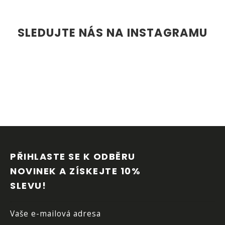
SLEDUJTE NÁS NA INSTAGRAMU
Z
Á
P
PŘIHLASTE SE K ODBĚRU 
A
NOVINEK A ZÍSKEJTE 10% 
T
SLEVU!
Í