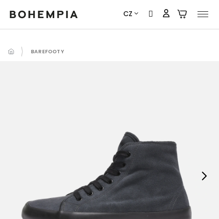
Přejít
CZ
na
obsah
BAREFOOTY
Next