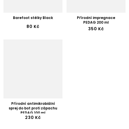
Barefoot stélky Black
Přírodní impregnace
PEDAG 200 ml
80 Kč
350 Kč
Přírodní antimikrobiální
sprej do bot proti zápachu
PEDAG 100 ml
230 Kč