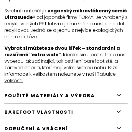
Svrchní materiál je
veganský mikrovlákenný semiš
Ultrasuede®
od japonské firmy TORAY. Je vyrobený z
recyklovaných PET lahví a je možné ho následně dál
recyklovat. Jedná se o jednu z nejvíce ekologických
náhražek kůže.
Vybrat si můžete ze dvou šířek – standardní a
rozšířené “extra wide“.
Ideální šířku bot si tak u nás
vyberou jak začínající, tak ostřílení barefootisté, a
zároveň např. ti, kteří mají velmi širokou nohu. Bližší
informace k velikostem naleznete v naší
Tabulce
velikostí.
POUŽITÉ MATERIÁLY A VÝROBA
BAREFOOT VLASTNOSTI
DORUČENÍ A VRÁCENÍ