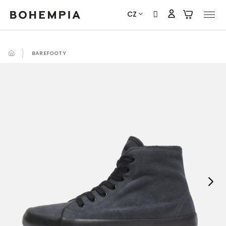
Přejít
CZ
na
obsah
BAREFOOTY
Next