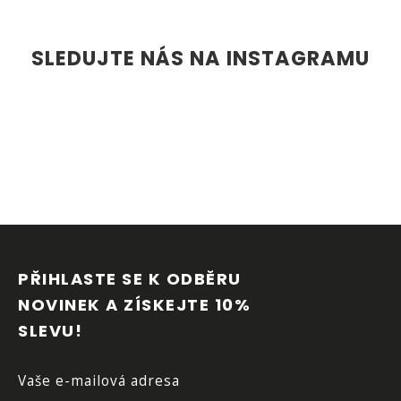
SLEDUJTE NÁS NA INSTAGRAMU
Z
Á
P
PŘIHLASTE SE K ODBĚRU 
A
NOVINEK A ZÍSKEJTE 10% 
T
SLEVU!
Í