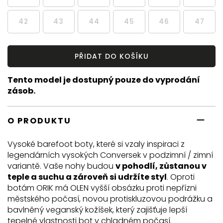
42
43
44
45
46
47
PŘIDAT DO KOŠÍKU
Tento model je dostupný pouze do vyprodání
zásob.
O PRODUKTU
Vysoké barefoot boty, které si vzaly inspiraci z
legendárních vysokých Conversek v podzimní / zimní
variantě. Vaše nohy budou
v pohodlí, zůstanou v
teple a suchu a zároveň si udržíte styl
. Oproti
botám ORIK má OLEN vyšší obsázku proti nepřízni
městského počasí, novou protiskluzovou podrážku a
bavlněný veganský kožíšek, který zajišťuje lepší
tepelné vlastnosti bot v chladném počasí.