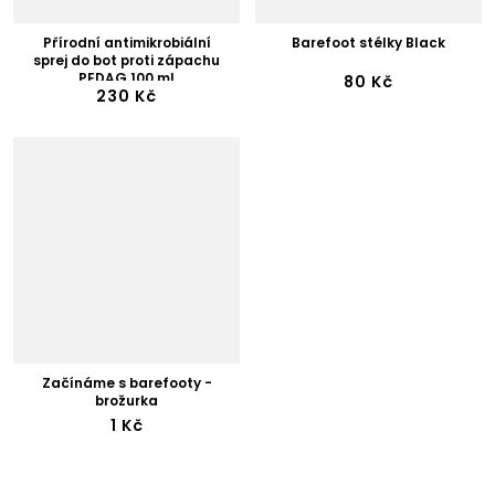
Přírodní antimikrobiální
Barefoot stélky Black
sprej do bot proti zápachu
PEDAG 100 ml
80 Kč
230 Kč
Začínáme s barefooty -
brožurka
1 Kč