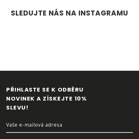
SLEDUJTE NÁS NA INSTAGRAMU
Z
Á
P
PŘIHLASTE SE K ODBĚRU 
A
NOVINEK A ZÍSKEJTE 10% 
T
SLEVU!
Í