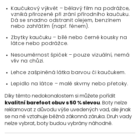
Kaučukový výkvět – bělavý film na podrážce,
vzniká přirozeně při zrání přírodního kaučuku.
Dá se snadno odstranit olejem, benzínem
nebo zahřátím (např. fénem).
Zbytky kaučuku – bílé nebo černé kousky na
látce nebo podrážce.
Nesouměrnost špiček – pouze vizuální, nemá
vliv na chůzi.
Lehce zašpiněná látka barvou či kaučukem.
Lepidlo na látce – malé skvrny nebo přetoky.
Díky těmto nedokonalostem si můžete pořídit
kvalitní barefoot obuv s 50 % slevou
. Boty nelze
reklamovat z důvodu výše uvedených vad, ale jinak
se na ně vztahuje běžná zákonná záruka. Druh vady
nelze vybrat, boty budou vybrány náhodně.