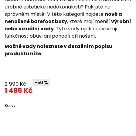
z
drobné estetické nedokonalosti? Pak jste na
5
správném místě! V této kategorii najdete
nové a
hvězdiček.
nenošené barefoot boty
, které mají menší
výrobní
nebo vizuální vady
. Tyto vady nijak neovlivňují
funkčnost obuvi ani pohodlí při nošení.
Možné vady naleznete v detailním popisu
produktu níže.
–50 %
2 990 Kč
1 495 Kč
Barvy: