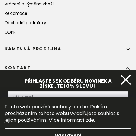
Vrácení a výměna zboží
Reklamace
Obchodní podmínky
GDPR
KAMENNÁ PRODEJNA
KONTAKT
info
@
bohempia.com
PŘIHLASTE SE K ODBĚRU NOVINEK A
ZÍSKEJTE
10%
 SLEVU!
+420 773 475 559
Tento web používá soubory cookie. Dalším
PŘIHLÁSIT SE
procházením tohoto webu vyjadřujete souhlas s
jejich používáním.. Více informací
zde
.
Vložením e-mialu souhlasíte s 
podmínkami ochrany osobních
údajů
.
Nastavení