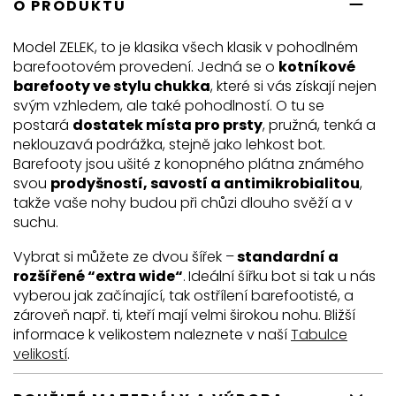
O PRODUKTU
Model ZELEK, to je klasika všech klasik v pohodlném
barefootovém provedení. Jedná se o
kotníkové
barefooty ve stylu chukka
, které si vás získají nejen
svým vzhledem, ale také pohodlností. O tu se
postará
dostatek místa pro prsty
, pružná, tenká a
neklouzavá podrážka, stejně jako lehkost bot.
Barefooty jsou ušité z konopného plátna známého
svou
prodyšností, savostí a antimikrobialitou
,
takže vaše nohy budou při chůzi dlouho svěží a v
suchu.
Vybrat si můžete ze dvou šířek –
standardní a
rozšířené “extra wide“
.
Ideální šířku bot si tak u nás
vyberou jak začínající, tak ostřílení barefootisté, a
zároveň např. ti, kteří mají velmi širokou nohu. Bližší
informace k velikostem naleznete v naší
Tabulce
velikostí
.