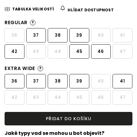
TABULKA VELIKOSTÍ
HLÍDAT DOSTUPNOST
REGULAR
?
36
37
38
39
40
41
42
43
44
45
46
47
EXTRA WIDE
?
36
37
38
39
40
41
42
43
44
45
46
47
PŘIDAT DO KOŠÍKU
Jaké typy vad se mohou u bot objevit?