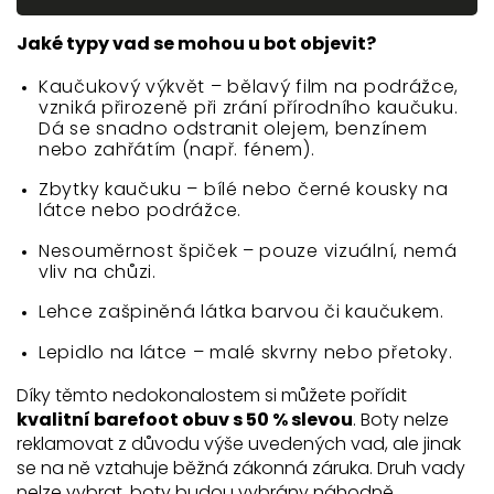
Jaké typy vad se mohou u bot objevit?
Kaučukový výkvět – bělavý film na podrážce,
vzniká přirozeně při zrání přírodního kaučuku.
Dá se snadno odstranit olejem, benzínem
nebo zahřátím (např. fénem).
Zbytky kaučuku – bílé nebo černé kousky na
látce nebo podrážce.
Nesouměrnost špiček – pouze vizuální, nemá
vliv na chůzi.
Lehce zašpiněná látka barvou či kaučukem.
Lepidlo na látce – malé skvrny nebo přetoky.
Díky těmto nedokonalostem si můžete pořídit
kvalitní barefoot obuv s 50 % slevou
. Boty nelze
reklamovat z důvodu výše uvedených vad, ale jinak
se na ně vztahuje běžná zákonná záruka. Druh vady
nelze vybrat, boty budou vybrány náhodně.