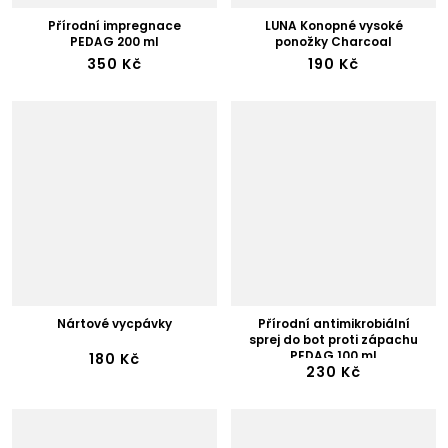
Přírodní impregnace
LUNA Konopné vysoké
PEDAG 200 ml
ponožky Charcoal
350 Kč
190 Kč
Nártové vycpávky
Přírodní antimikrobiální
sprej do bot proti zápachu
PEDAG 100 ml
180 Kč
230 Kč