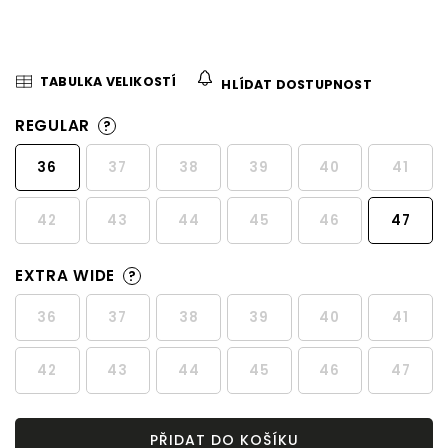
TABULKA VELIKOSTÍ
HLÍDAT DOSTUPNOST
REGULAR
?
36
37
38
39
40
41
42
43
44
45
46
47
EXTRA WIDE
?
36
37
38
39
40
41
42
43
44
45
46
47
PŘIDAT DO KOŠÍKU