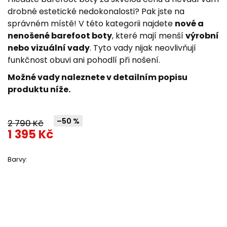
z
drobné estetické nedokonalosti? Pak jste na
5
správném místě! V této kategorii najdete
nové a
hvězdiček.
nenošené barefoot boty
, které mají menší
výrobní
nebo vizuální vady
. Tyto vady nijak neovlivňují
funkčnost obuvi ani pohodlí při nošení.
Možné vady naleznete v detailním popisu
produktu níže.
–50 %
2 790 Kč
1 395 Kč
Barvy: