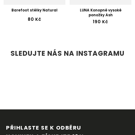
Barefoot stélky Natural
LUNA Konopné vysoké
ponožky Ash
80 Kč
190 Kč
SLEDUJTE NÁS NA INSTAGRAMU
Z
Á
P
PŘIHLASTE SE K ODBĚRU 
A