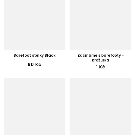
Barefoot stélky Black
Začínáme s barefooty -
brožurka
80 Kč
1 Kč