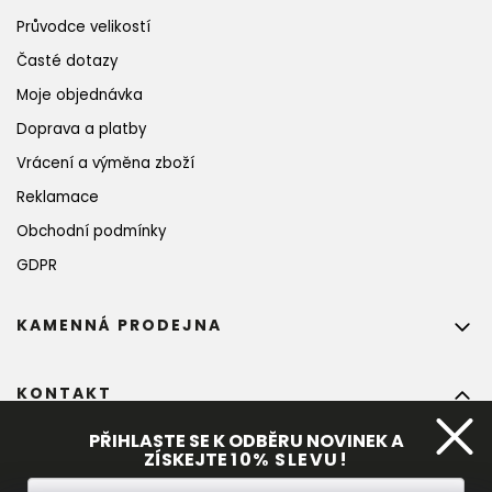
Průvodce velikostí
Časté dotazy
Moje objednávka
Doprava a platby
Vrácení a výměna zboží
Reklamace
Obchodní podmínky
GDPR
KAMENNÁ PRODEJNA
KONTAKT
info
@
bohempia.com
PŘIHLASTE SE K ODBĚRU NOVINEK A
ZÍSKEJTE
10%
 SLEVU!
+420 773 475 559