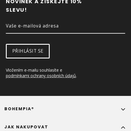
NOVINEK A ZÍSKEJTE 10% 
T
SLEVU!
Í
PŘIHLÁSIT SE
Vložením e-mailu souhlasíte e 
podmínkami ochrany osobních údajů
.
BOHEMPIA®
JAK NAKUPOVAT