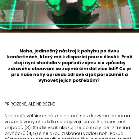
Noha, jedinečný nástroj k pohybu po dvou
končetinách, který má k dispozici pouze člověk. Proč
stojí nyní chodidla v popředí zájmu a o způsoby
zdravého obouvání se zajímá čím dál více lidí? Co je
pro naše nohy opravdu zdravé a jak porozumět a
vyhovět jejich potřebám?
PŘIROZENÉ, ALE NE BĚŽNÉ
Naprostá většina z nás se narodí se zdravýma nohama,
vrozené vady chodidla se objevují jen ve 3 procentech
případů (3). Studie však ukazují, že do školy jde již třetina
prvňáčků (4, 5) s nějakou získanou vadou noh. Pokud