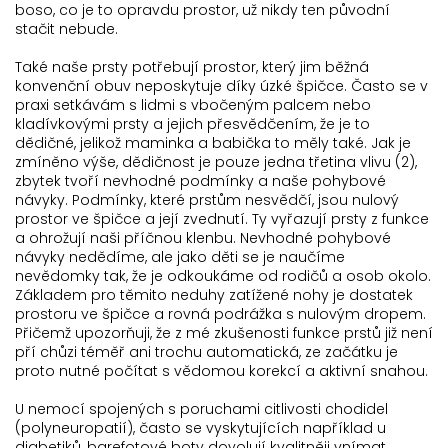
boso, co je to opravdu prostor, už nikdy ten původní
stačit nebude.
Také naše prsty potřebují prostor, který jim běžná
konvenční obuv neposkytuje díky úzké špičce. Často se v
praxi setkávám s lidmi s vbočeným palcem nebo
kladívkovými prsty a jejich přesvědčením, že je to
dědičné, jelikož maminka a babička to měly také. Jak je
zmíněno výše, dědičnost je pouze jedna třetina vlivu (2),
zbytek tvoří nevhodné podmínky a naše pohybové
návyky. Podmínky, které prstům nesvědčí, jsou nulový
prostor ve špičce a její zvednutí. Ty vyřazují prsty z funkce
a ohrožují naši příčnou klenbu. Nevhodné pohybové
návyky nedědíme, ale jako děti se je naučíme
nevědomky tak, že je odkoukáme od rodičů a osob okolo.
Základem pro těmito neduhy zatížené nohy je dostatek
prostoru ve špičce a rovná podrážka s nulovým dropem.
Přičemž upozorňuji, že z mé zkušenosti funkce prstů již není
pří chůzi téměř ani trochu automatická, ze začátku je
proto nutné počítat s vědomou korekcí a aktivní snahou.
U nemocí spojených s poruchami citlivosti chodidel
(polyneuropatií), často se vyskytujících například u
diabetiků, barefotové boty dovolují kvalitněji vnímat