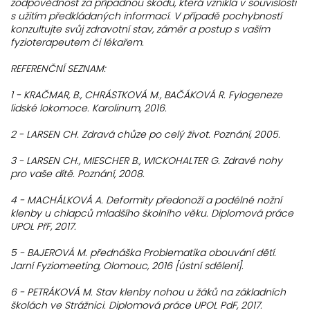
zodpovědnost za případnou škodu, která vznikla v souvislosti
s užitím předkládaných informací. V případě pochybností
konzultujte svůj zdravotní stav, záměr a postup s vaším
fyzioterapeutem či lékařem.
REFERENČNÍ SEZNAM:
1 - KRAČMAR, B., CHRÁSTKOVÁ M., BAČÁKOVÁ R. Fylogeneze
lidské lokomoce. Karolinum, 2016.
2 - LARSEN CH. Zdravá chůze po celý život. Poznání, 2005.
3 - LARSEN CH., MIESCHER B., WICKOHALTER G. Zdravé nohy
pro vaše dítě. Poznání, 2008.
4 - MACHÁLKOVÁ A. Deformity předonoží a podélné nožní
klenby u chlapců mladšího školního věku. Diplomová práce
UPOL PřF, 2017.
5 - BAJEROVÁ M. přednáška Problematika obouvání dětí.
Jarní Fyziomeeting, Olomouc, 2016 [ústní sdělení].
6 - PETRÁKOVÁ M. Stav klenby nohou u žáků na základních
školách ve Strážnici. Diplomová práce UPOL PdF, 2017.