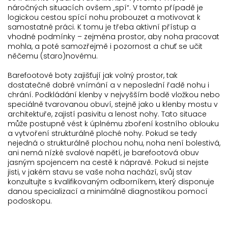
náročných situacích ovšem „spí“. V tomto případě je
logickou cestou spící nohu probouzet a motivovat k
samostatné práci. K tomu je třeba aktivní přístup a
vhodné podmínky – zejména prostor, aby noha pracovat
mohla, a poté samozřejmě i pozornost a chuť se učit
něčemu (staro)novému.
Barefootové boty zajišťují jak volný prostor, tak
dostatečně dobré vnímání a v neposlední řadě nohu i
chrání. Podkládání klenby v nejvyšším bodě vložkou nebo
speciálně tvarovanou obuví, stejně jako u klenby mostu v
architektuře, zajistí pasivitu a lenost nohy. Tato situace
může postupně vést k úplnému zboření kostního oblouku
a vytvoření strukturálně ploché nohy. Pokud se tedy
nejedná o strukturálně plochou nohu, noha není bolestivá,
ani nemá nízké svalové napětí, je barefootová obuv
jasným spojencem na cestě k nápravě. Pokud si nejste
jisti, v jakém stavu se vaše noha nachází, svůj stav
konzultujte s kvalifikovaným odborníkem, který disponuje
danou specializací a minimálně diagnostikou pomocí
podoskopu.