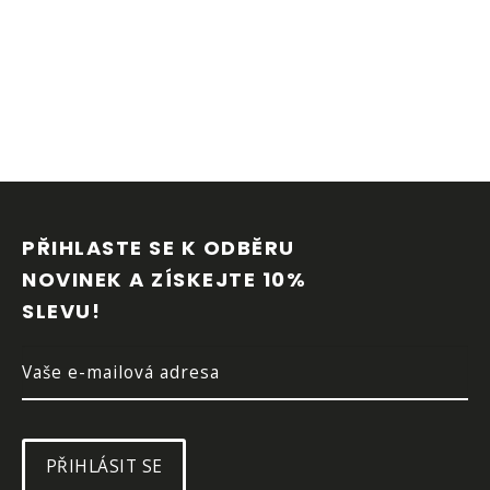
Z
Á
P
PŘIHLASTE SE K ODBĚRU 
A
NOVINEK A ZÍSKEJTE 10% 
T
SLEVU!
Í
PŘIHLÁSIT SE