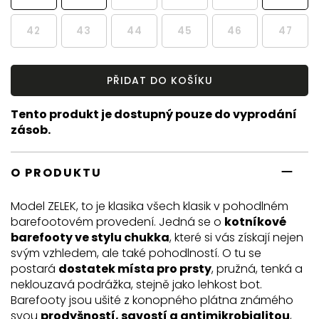
42
43
44
45
46
47
PŘIDAT DO KOŠÍKU
Tento produkt je dostupný pouze do vyprodání
zásob.
O PRODUKTU
Model ZELEK, to je klasika všech klasik v pohodlném
barefootovém provedení. Jedná se o
kotníkové
barefooty ve stylu chukka
, které si vás získají nejen
svým vzhledem, ale také pohodlností. O tu se
postará
dostatek místa pro prsty
, pružná, tenká a
neklouzavá podrážka, stejně jako lehkost bot.
Barefooty jsou ušité z konopného plátna známého
svou
prodyšností, savostí a antimikrobialitou
,