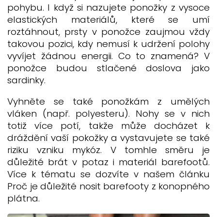
pohybu. I když si nazujete ponožky z vysoce
elastických materiálů, které se umí
roztáhnout, prsty v ponožce zaujmou vždy
takovou pozici, kdy nemusí k udržení polohy
vyvíjet žádnou energii. Co to znamená? V
ponožce budou stlačen
é doslova jako
sardinky.
Vyhněte se také ponožkám z umělých
vláken (např. polyesteru). Nohy se v nich
totiž více potí, takže může docházet k
dráždění vaší pokožky a vystavujete se také
riziku vzniku mykóz. V tomhle směru je
důležité brát v potaz
i materiál barefootů.
Více k tématu se dozvíte v našem článku
Proč je důležité nosit barefooty z konopného
plátna
.