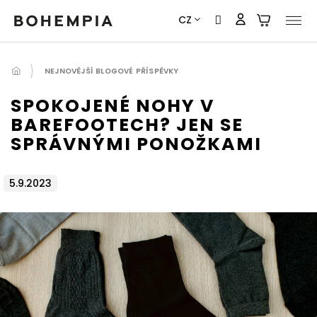
Přejít
CZ
na
obsah
NEJNOVĚJŠÍ BLOGOVÉ PŘÍSPĚVKY
SPOKOJENÉ NOHY V
BAREFOOTECH? JEN SE
SPRÁVNÝMI PONOŽKAMI
5.9.2023