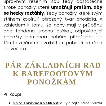
Správným řešením jsou tedy
dostatečně
široké ponožky
, které
umožňují prstům, aby
se hezky roztáhly
. Tedy ponožky, které svým
střihem kopírují přirozený tvar chodidla
. A
vzhledem k tomu, že nohy mají v průběhu
dne tendenci trochu otékat, odpovídající
ponožky pomohou nohám přizpůsobit se
těmto změnám a zajistit jim pohodlí od rána
do večera.
PÁR ZÁKLADN
ÍCH RAD
K BAREFOOTOVÝM
PONOŽKÁM
Při koupi
Volte
správnou velikost
a vybírejte raději
větší