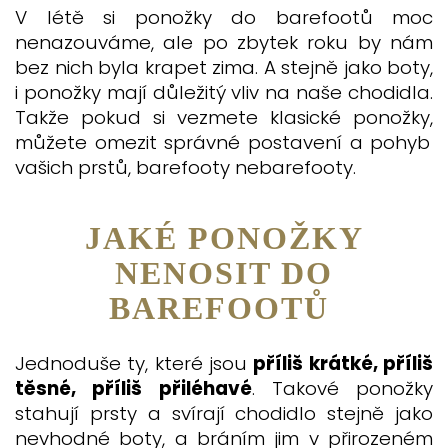
V létě si ponožky do barefootů moc
nenazouváme, ale po zbytek roku by nám
bez nich byla krapet zima. A stejně jako boty,
i ponožky mají důležitý vliv na naše chodidla.
Takže pokud si vezmete klasické ponožky,
můžete omezit správné postavení a pohyb
vašich prstů, barefooty nebarefooty.
JAKÉ PONOŽKY
NENOSIT DO
BAREFOOTŮ
Jednoduše ty, které jsou
příliš krátké, příliš
těsné, příliš přiléhavé
. Takové ponožky
stahují prsty a svírají chodidlo stejně jako
nevhodné bot
y, a bráním jim v přirozeném