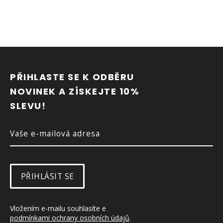
Z
Á
P
PŘIHLASTE SE K ODBĚRU 
A
NOVINEK A ZÍSKEJTE 10% 
T
SLEVU!
Í
PŘIHLÁSIT SE
Vložením e-mailu souhlasíte e 
podmínkami ochrany osobních údajů
.