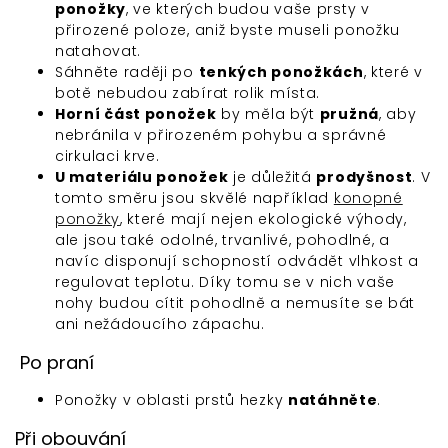
ponožky
, ve kterých budou vaše prsty v
přirozené poloze, aniž byste museli ponožku
natahovat.
Sáhněte raději po
tenkých ponožkách
, které v
botě nebudou zabírat rolik místa.
Horní část ponožek
by měla být
pružná
, aby
nebránila v přirozeném pohybu a správné
cirkulaci krve.
U materiálu ponožek
je důležitá
prodyšnost
. V
tomto směru jsou skvělé například
konopné
ponožky
, které mají nejen ekologické výhody,
ale jsou také odolné, trvanlivé, pohodlné, a
navíc disponují schopností odvádět vlhkost a
regulovat teplotu. Díky tomu se v nich vaše
nohy budou cítit pohodlně a nemusíte se bát
ani nežádoucího zápachu.
Po praní
Ponožky v oblasti prstů hezky
natáhněte
.
Při obouvání