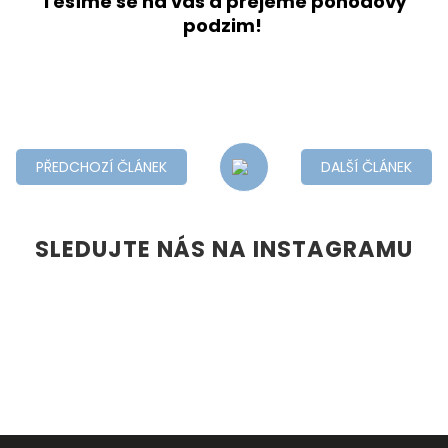
Těšíme se na vás a přejeme pohodový
podzim!
PŘEDCHOZÍ ČLÁNEK
DALŠÍ ČLÁNEK
SLEDUJTE NÁS NA INSTAGRAMU
Z