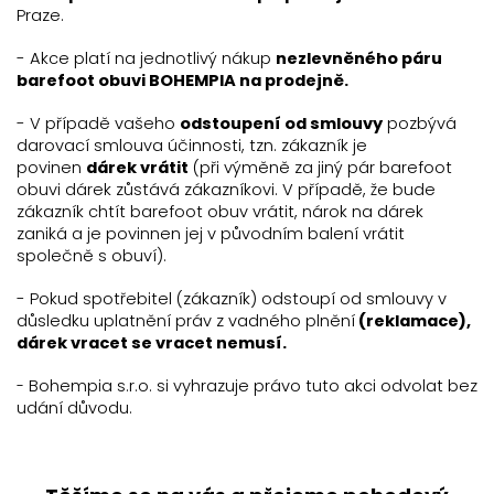
Praze.
- Akce platí na jednotlivý nákup
nezlevněného páru
barefoot obuvi BOHEMPIA na prodejně.
- V případě vašeho
odstoupení od smlouvy
pozbývá
darovací smlouva účinnosti, tzn. zákazník je
povinen
dárek vrátit
(při výměně za jiný pár barefoot
obuvi dárek zůstává zákazníkovi. V případě, že bude
zákazník chtít barefoot obuv vrátit, nárok na dárek
zaniká a je povinnen jej v původním balení vrátit
společně s obuví).
- Pokud spotřebitel (zákazník) odstoupí od smlouvy v
důsledku uplatnění práv z vadného plnění
(reklamace),
dárek vracet se vracet nemusí.
Bohempia s.r.o. si vyhrazuje právo tuto akci odvolat bez
-
udání důvodu.