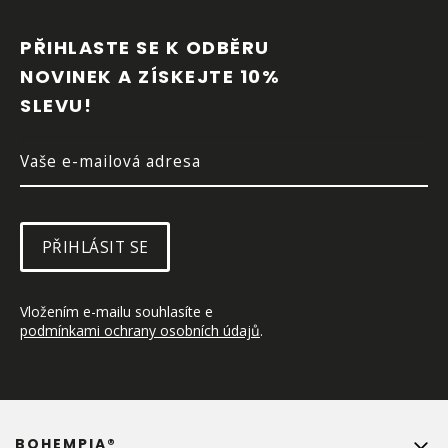
Á
P
PŘIHLASTE SE K ODBĚRU 
A
NOVINEK A ZÍSKEJTE 10% 
T
SLEVU!
Í
PŘIHLÁSIT SE
Vložením e-mailu souhlasíte e 
podmínkami ochrany osobních údajů
.
BOHEMPIA®