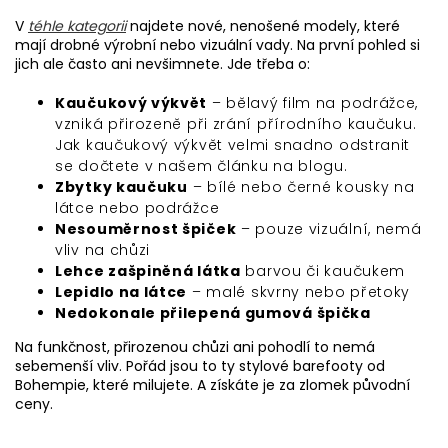
V
téhle kategorii
najdete nové, nenošené modely, které
mají drobné výrobní nebo vizuální vady. Na první pohled si
jich ale často ani nevšimnete. Jde třeba o:
Kaučukový výkvět
– bělavý film na podrážce,
vzniká přirozeně při zrání přírodního kaučuku.
Jak kaučukový výkvět velmi snadno odstranit
se dočtete v našem článku na blogu.
Zbytky kaučuku
– bílé nebo černé kousky na
látce nebo podrážce
Nesouměrnost špiček
– pouze vizuální, nemá
vliv na chůzi
Lehce zašpiněná látka
barvou či kaučukem
Lepidlo na látce
– malé skvrny nebo přetoky
Nedokonale přilepená gumová špička
Na funkčnost, přirozenou chůzi ani pohodlí to nemá
sebemenší vliv. Pořád jsou to ty stylové barefooty od
Bohempie, které milujete. A získáte je za zlomek původní
ceny.