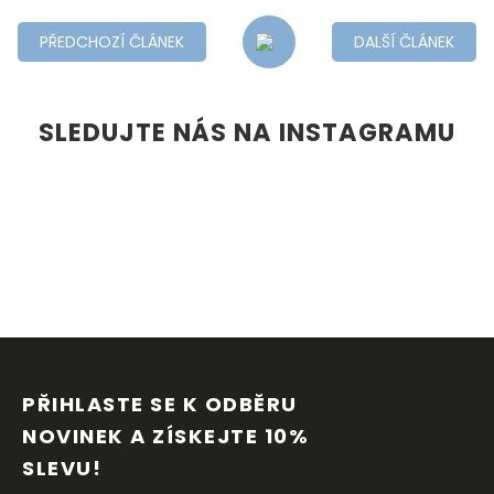
PŘEDCHOZÍ ČLÁNEK
DALŠÍ ČLÁNEK
SLEDUJTE NÁS NA INSTAGRAMU
Z
Á
P
PŘIHLASTE SE K ODBĚRU 
A
NOVINEK A ZÍSKEJTE 10% 
T
SLEVU!
Í