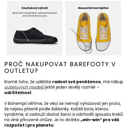
PROČ NAKUPOVAT BAREFOOTY V
OUTLETU?
Kromě toho, že uděláte
radost své peněžence
, má nákup
outletových modelů
ještě jeden skvělý rozměr –
udržitelnost
.
V Bohempii věříme, že věci se nemají vyhazovat jen proto,
že nejsou přesně podle šablonky. Každá bota, kterou
vyrobíme, si zaslouží dostat šanci a odchodit spoustu kroků
na vlně přirozené chůze. Je to zkrátka
„win-win“ pro váš
rozpočet i pro planetu
.