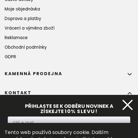
Moje objednávka
Doprava a platby
Vrácení a výměna zboží
Reklamace
Obchodní podmínky
GDPR
KAMENNÁ PRODEJNA
KONTAKT
info
@
bohempia.com
PŘIHLASTE SE K ODBĚRU NOVINEK A
ZÍSKEJTE
10%
 SLEVU!
+420 773 475 559
Tento web používá soubory cookie. Dalším
PŘIHLÁSIT SE